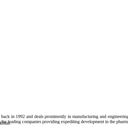
ck in 1992 and deals prominently in manufacturing and engineering o
 the leading companies providing expediting development in the pharma
kistan