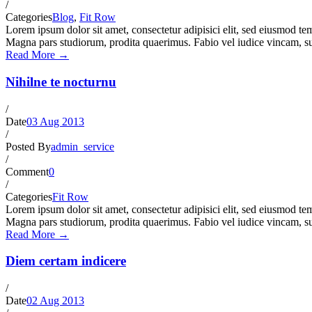
/
Categories
Blog
,
Fit Row
Lorem ipsum dolor sit amet, consectetur adipisici elit, sed eiusmod te
Magna pars studiorum, prodita quaerimus. Fabio vel iudice vincam, su
Read More →
Nihilne te nocturnu
/
Date
03 Aug 2013
/
Posted By
admin_service
/
Comment
0
/
Categories
Fit Row
Lorem ipsum dolor sit amet, consectetur adipisici elit, sed eiusmod te
Magna pars studiorum, prodita quaerimus. Fabio vel iudice vincam, su
Read More →
Diem certam indicere
/
Date
02 Aug 2013