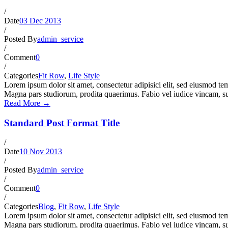
/
Date
03 Dec 2013
/
Posted By
admin_service
/
Comment
0
/
Categories
Fit Row
,
Life Style
Lorem ipsum dolor sit amet, consectetur adipisici elit, sed eiusmod te
Magna pars studiorum, prodita quaerimus. Fabio vel iudice vincam, su
Read More →
Standard Post Format Title
/
Date
10 Nov 2013
/
Posted By
admin_service
/
Comment
0
/
Categories
Blog
,
Fit Row
,
Life Style
Lorem ipsum dolor sit amet, consectetur adipisici elit, sed eiusmod te
Magna pars studiorum, prodita quaerimus. Fabio vel iudice vincam, su