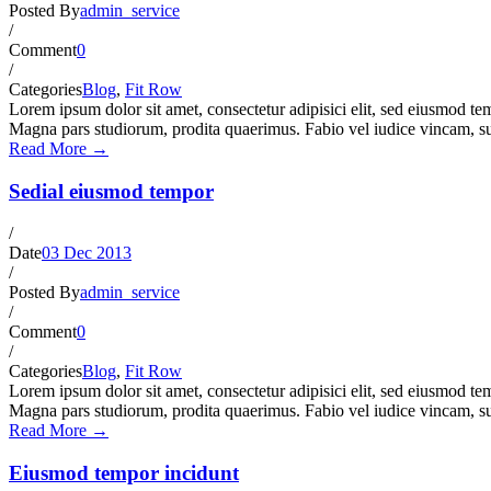
Posted By
admin_service
/
Comment
0
/
Categories
Blog
,
Fit Row
Lorem ipsum dolor sit amet, consectetur adipisici elit, sed eiusmod te
Magna pars studiorum, prodita quaerimus. Fabio vel iudice vincam, su
Read More →
Sedial eiusmod tempor
/
Date
03 Dec 2013
/
Posted By
admin_service
/
Comment
0
/
Categories
Blog
,
Fit Row
Lorem ipsum dolor sit amet, consectetur adipisici elit, sed eiusmod te
Magna pars studiorum, prodita quaerimus. Fabio vel iudice vincam, su
Read More →
Eiusmod tempor incidunt