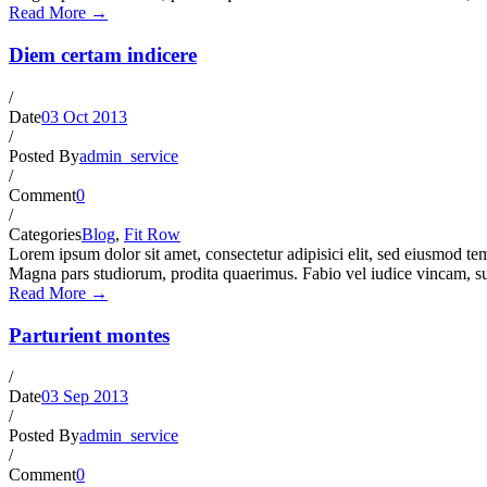
Read More →
Diem certam indicere
/
Date
03 Oct 2013
/
Posted By
admin_service
/
Comment
0
/
Categories
Blog
,
Fit Row
Lorem ipsum dolor sit amet, consectetur adipisici elit, sed eiusmod te
Magna pars studiorum, prodita quaerimus. Fabio vel iudice vincam, su
Read More →
Parturient montes
/
Date
03 Sep 2013
/
Posted By
admin_service
/
Comment
0