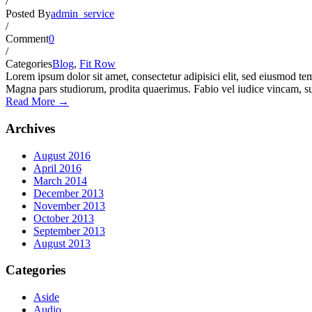
/
Posted By
admin_service
/
Comment
0
/
Categories
Blog
,
Fit Row
Lorem ipsum dolor sit amet, consectetur adipisici elit, sed eiusmod te
Magna pars studiorum, prodita quaerimus. Fabio vel iudice vincam, su
Read More →
Archives
August 2016
April 2016
March 2014
December 2013
November 2013
October 2013
September 2013
August 2013
Categories
Aside
Audio