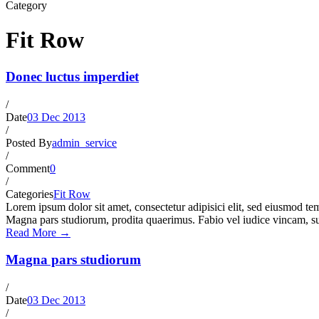
Category
Fit Row
Donec luctus imperdiet
/
Date
03 Dec 2013
/
Posted By
admin_service
/
Comment
0
/
Categories
Fit Row
Lorem ipsum dolor sit amet, consectetur adipisici elit, sed eiusmod te
Magna pars studiorum, prodita quaerimus. Fabio vel iudice vincam, su
Read More →
Magna pars studiorum
/
Date
03 Dec 2013
/