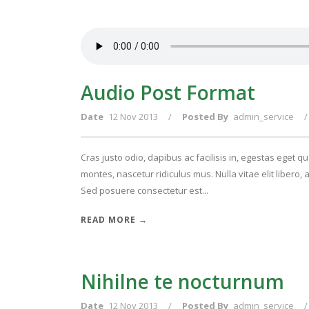
Audio Post Format
Date
12 Nov 2013
/
Posted By
admin_service
/
Cras justo odio, dapibus ac facilisis in, egestas eget 
montes, nascetur ridiculus mus. Nulla vitae elit libero
Sed posuere consectetur est...
READ MORE →
Nihilne te nocturnum
Date
12 Nov 2013
/
Posted By
admin_service
/