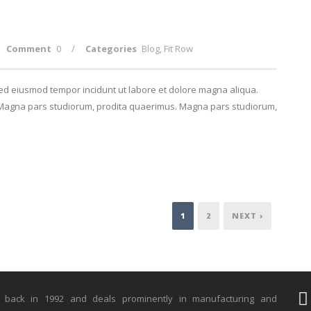
Comment
0
/
Categories
Blog
,
Fit Row
 sed eiusmod tempor incidunt ut labore et dolore magna aliqua.
. Magna pars studiorum, prodita quaerimus. Magna pars studiorum,
1
2
NEXT ›
ack in 1992 and deals prominently in manufacturing and