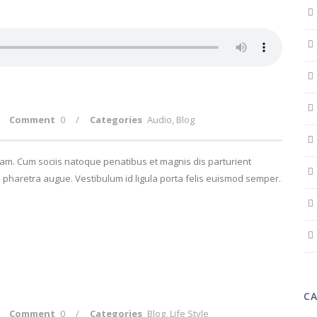
Comment
0
/
Categories
Audio
,
Blog
quam. Cum sociis natoque penatibus et magnis dis parturient
, a pharetra augue. Vestibulum id ligula porta felis euismod semper.
C
Comment
0
/
Categories
Blog
,
Life Style