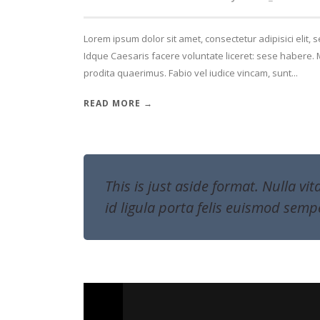
Lorem ipsum dolor sit amet, consectetur adipisici elit,
Idque Caesaris facere voluntate liceret: sese habere
prodita quaerimus. Fabio vel iudice vincam, sunt...
READ MORE →
This is just aside format. Nulla vi
id ligula porta felis euismod semp