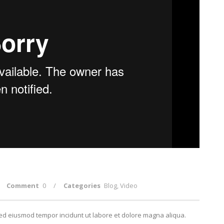
Comment
0
/
Categories
Blog
,
Video
 sed eiusmod tempor incidunt ut labore et dolore magna aliqua.