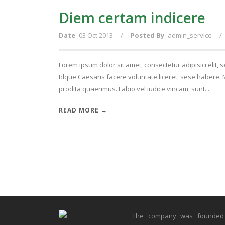
Diem certam indicere
Date
03 Oct 2013
/
Posted By
admin_service
/
Lorem ipsum dolor sit amet, consectetur adipisici elit,
Idque Caesaris facere voluntate liceret: sese habere
prodita quaerimus. Fabio vel iudice vincam, sunt...
READ MORE →
The company was founded b