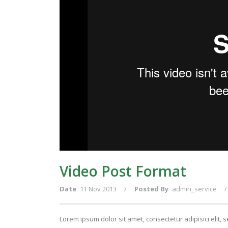
Video Post Format
Date
11 Nov 2013
/
Posted By
admin_service
/
Lorem ipsum dolor sit amet, consectetur adipisici elit,