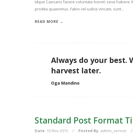
Idque Caesaris facere voluntate liceret: sese habere
prodita quaerimus. Fabio vel iudice vincam, sunt...
READ MORE →
Always do your best. 
harvest later.
Oga Mandino
Standard Post Format Ti
Date
10 Nov 2013
/
Posted By
admin_service
/