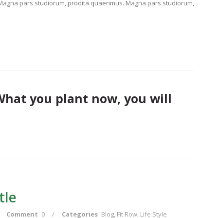
. Magna pars studiorum, prodita quaerimus. Magna pars studiorum,
What you plant now, you will
tle
Comment
0
/
Categories
Blog
,
Fit Row
,
Life Style