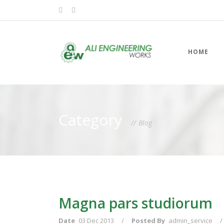
HOME
Category
Blog
Magna pars studiorum
Date
03 Dec 2013
/
Posted By
admin_service
/