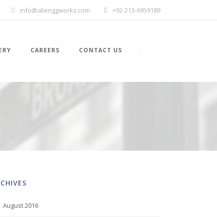
info@alienggworks.com
+92-213-6959189
ERY
CAREERS
CONTACT US
CHIVES
August 2016