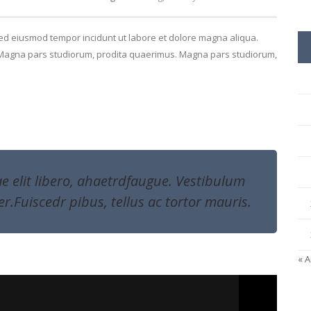
 sed eiusmod tempor incidunt ut labore et dolore magna aliqua.
. Magna pars studiorum, prodita quaerimus. Magna pars studiorum,
tae elit libero, ahaetrdfaugue. Vestibulum
er.Fuiscedr pibus, tellus ac tortor mauris.
« 